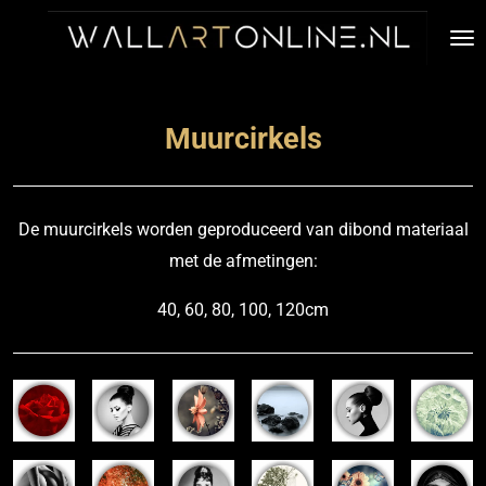
Ga
direct
naar
de
Muurcirkels
hoofdinhoud
De muurcirkels worden geproduceerd van dibond materiaal
met de afmetingen:
40, 60, 80, 100, 120cm